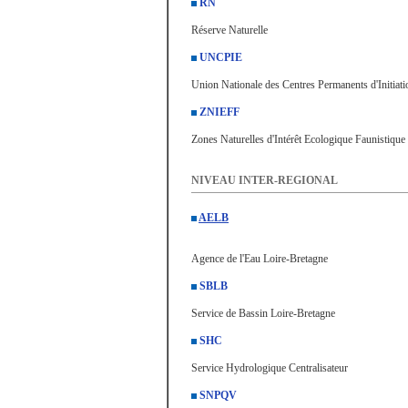
RN
Réserve Naturelle
UNCPIE
Union Nationale des Centres Permanents d'Initiat
ZNIEFF
Zones Naturelles d'Intérêt Ecologique Faunistique 
NIVEAU INTER-REGIONAL
AELB
Agence de l'Eau Loire-Bretagne
SBLB
Service de Bassin Loire-Bretagne
SHC
Service Hydrologique Centralisateur
SNPQV