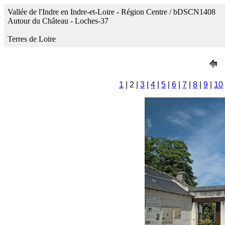
Vallée de l'Indre en Indre-et-Loire - Région Centre / bDSCN1408
Autour du Château - Loches-37
Terres de Loire
1
| 2 |
3
|
4
|
5
|
6
|
7
|
8
|
9
|
10