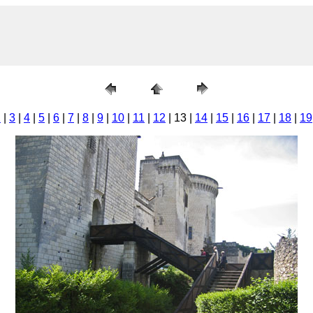
2
|
3
|
4
|
5
|
6
|
7
|
8
|
9
|
10
|
11
|
12
| 13 |
14
|
15
|
16
|
17
|
18
|
19