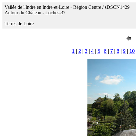
Vallée de l'Indre en Indre-et-Loire - Région Centre / sDSCN1429
Autour du Château - Loches-37
Terres de Loire
1
|
2
|
3
|
4
|
5
|
6
|
7
|
8
|
9
|
10