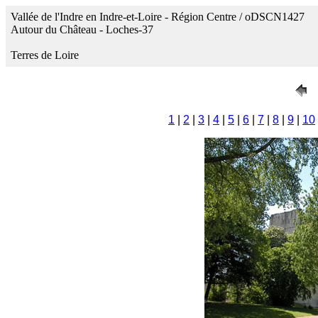
Vallée de l'Indre en Indre-et-Loire - Région Centre / oDSCN1427
Autour du Château - Loches-37
Terres de Loire
1
|
2
|
3
|
4
|
5
|
6
|
7
|
8
|
9
|
10